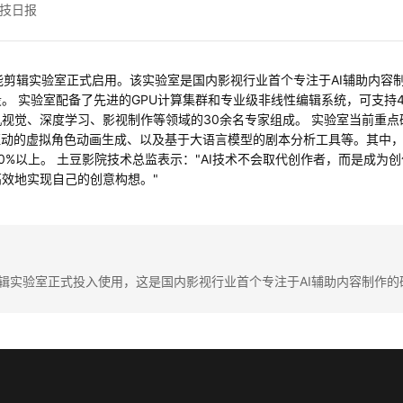
技日报
I智能剪辑实验室正式启用。该实验室是国内影视行业首个专注于AI辅助内
 实验室配备了先进的GPU计算集群和专业级非线性编辑系统，可支持4K
视觉、深度学习、影视制作等领域的30余名专家组成。 实验室当前重
驱动的虚拟角色动画生成、以及基于大语言模型的剧本分析工具等。其中
0%以上。 土豆影院技术总监表示："AI技术不会取代创作者，而是成为
效地实现自己的创意构想。"
剪辑实验室正式投入使用，这是国内影视行业首个专注于AI辅助内容制作的