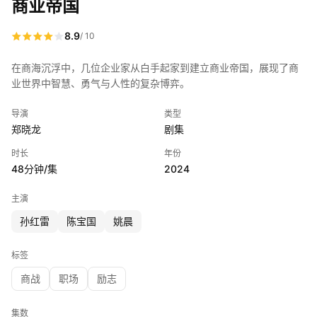
商业帝国
8.9
/ 10
在商海沉浮中，几位企业家从白手起家到建立商业帝国，展现了商
业世界中智慧、勇气与人性的复杂博弈。
导演
类型
郑晓龙
剧集
时长
年份
48分钟/集
2024
主演
孙红雷
陈宝国
姚晨
标签
商战
职场
励志
集数